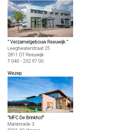
"
Verzamelgebouw Reeuwijk
"
Leeghwaterstraat 25
2811 DT Reeuwijk
T 040 - 232 97 00
Wezep
"MFC De Brinkhof"
Mariënrade 3