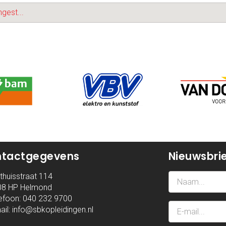
gest...
tactgegevens
Nieuwsbri
huisstraat 114
8 HP Helmond
efoon:
040 232 9700
il:
info@sbkopleidingen.nl