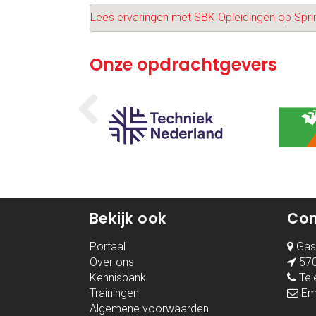
Lees ervaringen met SBK Opleidingen op Sprin
Onze opdrachtgevers
Bekijk ook
Con
Portaal
Gast
Over ons
570
Kennisbank
Tel
Trainingen
Ema
Algemene voorwaarden