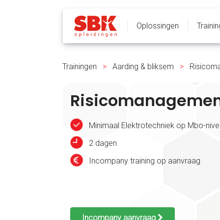
Oplossingen
Traini
Trainingen
>
Aarding & bliksem
>
Risicoma
Risicomanagement
Minimaal Elektrotechniek op Mbo-nivea
2 dagen
Incompany training op aanvraag
Incompany aanvraag