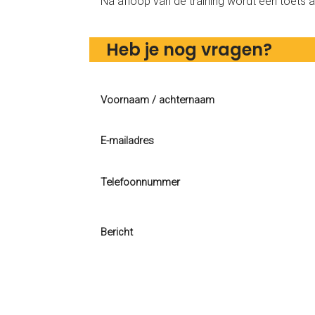
Na afloop van de training wordt een toets 
Heb je nog vragen?
Voornaam / achternaam
E-mailadres
Telefoonnummer
Bericht