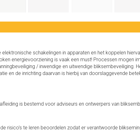
elektronische schakelingen in apparaten en het koppelen hiervan
oken energievoorziening is vaak een must! Processen mogen imm
nning­beveiliging / inwendige en uitwendige bliksem­beveiliging. 
tie en de inrichting daarvan is hierbij van doorslag­gevende be
fleiding is bestemd voor adviseurs en ontwerpers van bliksembe
ende risico's te leren beoordelen zodat er verantwoorde bliksemi